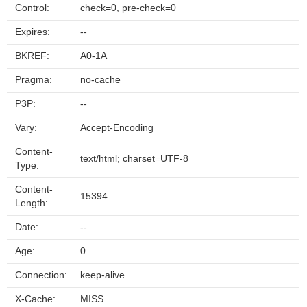
Control:
check=0, pre-check=0
Expires:
--
BKREF:
A0-1A
Pragma:
no-cache
P3P:
--
Vary:
Accept-Encoding
Content-
text/html; charset=UTF-8
Type:
Content-
15394
Length:
Date:
--
Age:
0
Connection:
keep-alive
X-Cache:
MISS