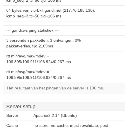
icmp_seq=2 ttl=56 tijd=106 ms
64 bytes van vip-bkit.gandi.net (217.70.185.130):
icmp_seq=3 ttl=56 tijd=106 ms
--- gandi.ws ping statistiek ---
3 verzonden pakketten, 3 ontvangen, 0%
pakketverlies, tijd 2109ms
rtt min/avg/max/mdev =
106.895/106.911/106.924/0.267 ms
rtt min/avg/max/mdev =
106.895/106.911/106.924/0.267 ms
Het resultaat van het pingen van de server is 106 ms.
Server setup
Server:
Apache/2.2.14 (Ubuntu)
Cache-
no-store, no-cache, must-revalidate, post-