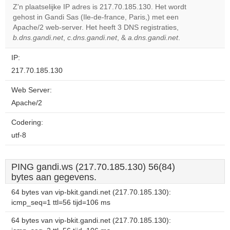
Z'n plaatselijke IP adres is 217.70.185.130. Het wordt
gehost in Gandi Sas (Ile-de-france, Paris,) met een
Do you
OK
Apache/2 web-server. Het heeft 3 DNS registraties,
own this
website?
b.dns.gandi.net
,
c.dns.gandi.net
, &
a.dns.gandi.net
.
IP:
217.70.185.130
Web Server:
Apache/2
Codering:
utf-8
PING gandi.ws (217.70.185.130) 56(84)
bytes aan gegevens.
64 bytes van vip-bkit.gandi.net (217.70.185.130):
icmp_seq=1 ttl=56 tijd=106 ms
64 bytes van vip-bkit.gandi.net (217.70.185.130):