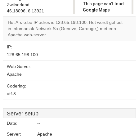
This page can't load
Zwitserland
Google Maps
46.18096, 6.13921
correctly.
Het A-s-e.be IP adres is 128.65.198.100. Het wordt gehost
in Infomaniak Network Sa (Geneve, Carouge,) met een
Do you
OK
Apache web-server.
own this
website?
IP:
128.65.198.100
Web Server:
Apache
Codering:
utf-8
Server setup
Date:
--
Server:
Apache