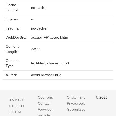
Cache-
no-cache
Control:
Expires:
--
Pragma:
no-cache
WebDevSrc:
accueil FR\accueil.htm
Content-
23999
Length:
Content-
text/html; charset=utf-8
Type:
X-Pad:
avoid browser bug
Over ons
Ontkenning
© 2026
0
A
B
C
D
Contact
Privacybeleid
E
F
G
H
I
Verwijder
Gebruiksvoorwaarden
J
K
L
M
website