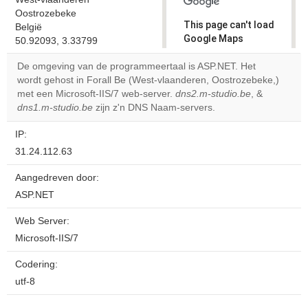
Oostrozebeke
This page can't load
België
Google Maps
50.92093, 3.33799
correctly.
De omgeving van de programmeertaal is ASP.NET. Het
wordt gehost in Forall Be (West-vlaanderen, Oostrozebeke,)
Do you
OK
met een Microsoft-IIS/7 web-server.
dns2.m-studio.be
own this
, &
website?
dns1.m-studio.be
zijn z'n DNS Naam-servers.
IP:
31.24.112.63
Aangedreven door:
ASP.NET
Web Server:
Microsoft-IIS/7
Codering:
utf-8