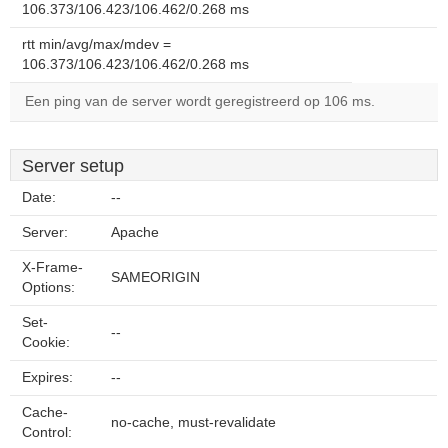
106.373/106.423/106.462/0.268 ms
rtt min/avg/max/mdev =
106.373/106.423/106.462/0.268 ms
Een ping van de server wordt geregistreerd op 106 ms.
Server setup
Date:
--
Server:
Apache
X-Frame-
SAMEORIGIN
Options:
Set-
--
Cookie:
Expires:
--
Cache-
no-cache, must-revalidate
Control: