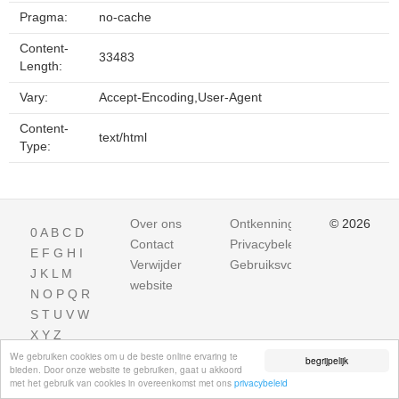
Pragma:
no-cache
Content-
33483
Length:
Vary:
Accept-Encoding,User-Agent
Content-
text/html
Type:
Over ons
Ontkenning
© 2026
0
A
B
C
D
Contact
Privacybeleid
E
F
G
H
I
Verwijder
Gebruiksvoorwaarden
J
K
L
M
website
N
O
P
Q
R
S
T
U
V
W
X
Y
Z
We gebruiken cookies om u de beste online ervaring te
begrijpelijk
bieden. Door onze website te gebruiken, gaat u akkoord
met het gebruik van cookies in overeenkomst met ons
privacybeleid