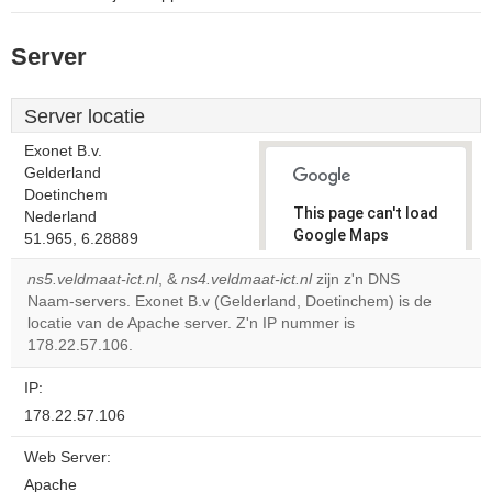
Server
Server locatie
Exonet B.v.
Gelderland
Doetinchem
This page can't load
Nederland
Google Maps
51.965, 6.28889
correctly.
ns5.veldmaat-ict.nl
, &
ns4.veldmaat-ict.nl
zijn z'n DNS
Naam-servers. Exonet B.v (Gelderland, Doetinchem) is de
Do you
OK
locatie van de Apache server. Z'n IP nummer is
own this
website?
178.22.57.106.
IP:
178.22.57.106
Web Server:
Apache