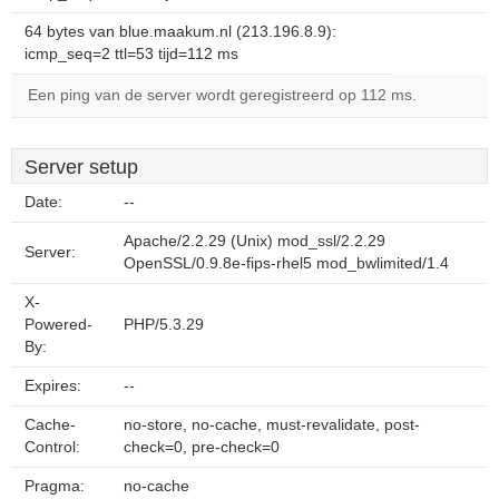
64 bytes van blue.maakum.nl (213.196.8.9):
icmp_seq=2 ttl=53 tijd=112 ms
Een ping van de server wordt geregistreerd op 112 ms.
Server setup
Date:
--
Apache/2.2.29 (Unix) mod_ssl/2.2.29
Server:
OpenSSL/0.9.8e-fips-rhel5 mod_bwlimited/1.4
X-
Powered-
PHP/5.3.29
By:
Expires:
--
Cache-
no-store, no-cache, must-revalidate, post-
Control:
check=0, pre-check=0
Pragma:
no-cache