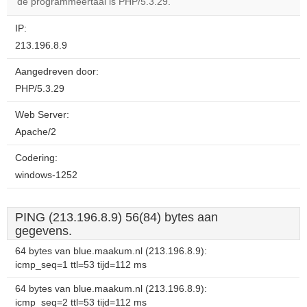
OK
de programmeertaal is PHP/5.3.29.
own this
website?
IP:
213.196.8.9
Aangedreven door:
PHP/5.3.29
Web Server:
Apache/2
Codering:
windows-1252
PING (213.196.8.9) 56(84) bytes aan
gegevens.
64 bytes van blue.maakum.nl (213.196.8.9):
icmp_seq=1 ttl=53 tijd=112 ms
64 bytes van blue.maakum.nl (213.196.8.9):
icmp_seq=2 ttl=53 tijd=112 ms