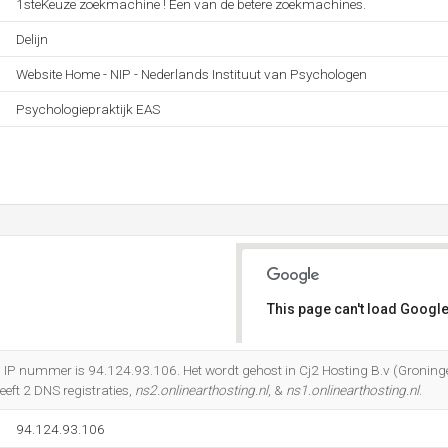
1steKeuze zoekmachine ! Een van de betere zoekmachines.
Delijn
Website Home - NIP - Nederlands Instituut van Psychologen
Psychologiepraktijk EAS
This page can't load Google
Do you own this website?
.nl IP nummer is 94.124.93.106. Het wordt gehost in Cj2 Hosting B.v (Groning
eft 2 DNS registraties,
ns2.onlinearthosting.nl
, &
ns1.onlinearthosting.nl
.
94.124.93.106