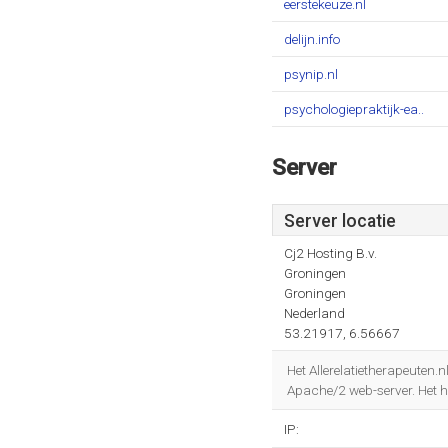
eerstekeuze.nl
delijn.info
psynip.nl
psychologiepraktijk-ea..
Server
Server locatie
Cj2 Hosting B.v.
Groningen
Groningen
Nederland
53.21917, 6.56667
Het Allerelatietherapeuten
Apache/2 web-server. Het he
IP: