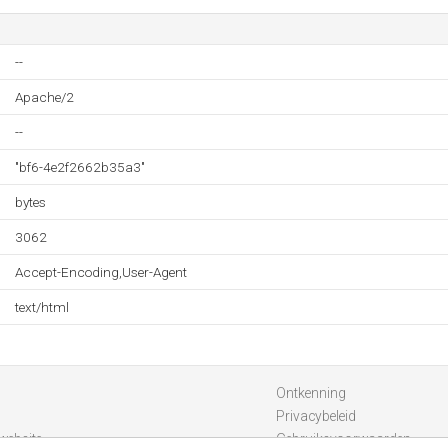
--
Apache/2
--
"bf6-4e2f2662b35a3"
bytes
3062
Accept-Encoding,User-Agent
text/html
Ontkenning
Privacybeleid
website
Gebruiksvoorwaarden