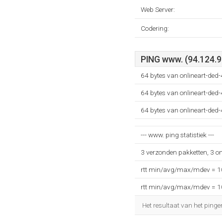
Web Server:
Codering:
PING www. (94.124.9
64 bytes van onlineart-ded
64 bytes van onlineart-ded
64 bytes van onlineart-ded
--- www. ping statistiek ---
3 verzonden pakketten, 3 o
rtt min/avg/max/mdev = 
rtt min/avg/max/mdev = 
Het resultaat van het pinge