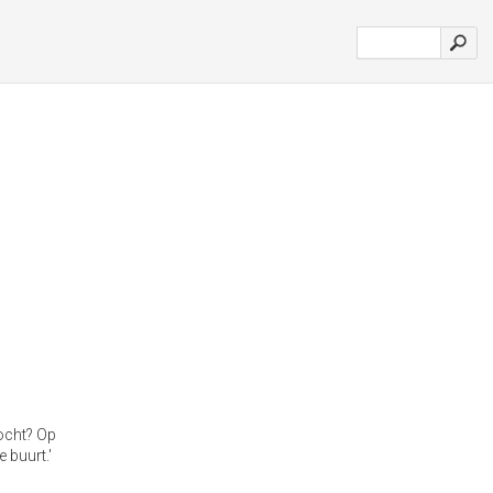
zocht? Op
 buurt.'