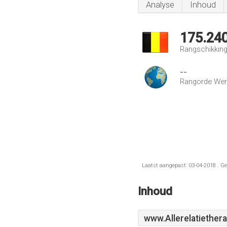
Analyse
Inhoud
175.24
Rangschikking 
--
Rangorde Wer
Laatst aangepast: 03-04-2018 . Ge
Inhoud
www.Allerelatiether