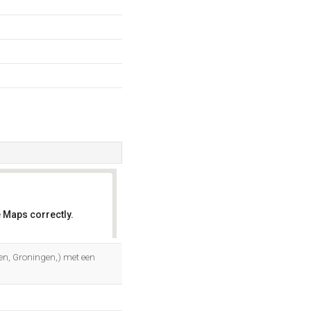
 Maps correctly.
OK
en, Groningen,) met een