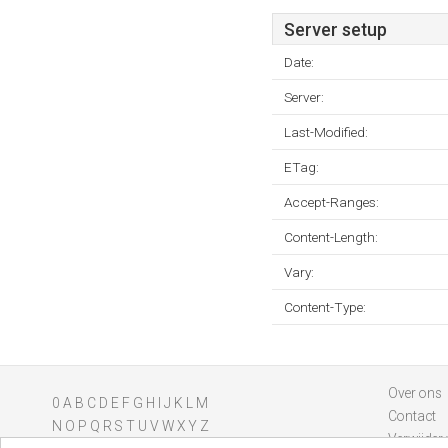
Server setup
Date:
Server:
Last-Modified:
ETag:
Accept-Ranges:
Content-Length:
Vary:
Content-Type:
Over ons
0
A
B
C
D
E
F
G
H
I
J
K
L
M
Contact
N
O
P
Q
R
S
T
U
V
W
X
Y
Z
Verwijder 