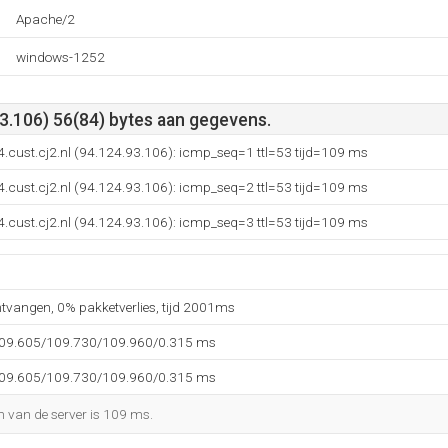
Apache/2
windows-1252
3.106) 56(84) bytes aan gegevens.
-4.cust.cj2.nl (94.124.93.106): icmp_seq=1 ttl=53 tijd=109 ms
-4.cust.cj2.nl (94.124.93.106): icmp_seq=2 ttl=53 tijd=109 ms
-4.cust.cj2.nl (94.124.93.106): icmp_seq=3 ttl=53 tijd=109 ms
ntvangen, 0% pakketverlies, tijd 2001ms
109.605/109.730/109.960/0.315 ms
109.605/109.730/109.960/0.315 ms
n van de server is 109 ms.