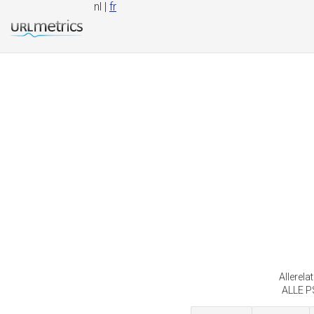
nl |
fr
Allerela
ALLE PS