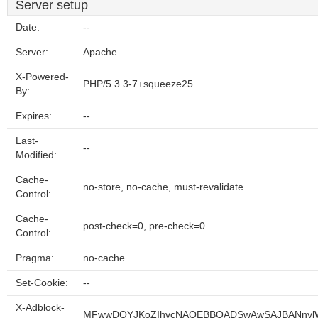
Server setup
Date:
--
Server:
Apache
X-Powered-
PHP/5.3.3-7+squeeze25
By:
Expires:
--
Last-
--
Modified:
Cache-
no-store, no-cache, must-revalidate
Control:
Cache-
post-check=0, pre-check=0
Control:
Pragma:
no-cache
Set-Cookie:
--
X-Adblock-
MFwwDQYJKoZIhvcNAQEBBQADSwAwSAJBANnylWw