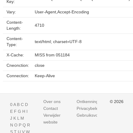
Key:
Vary:
User-Agent,Accept-Encoding
Content-
4710
Length:
Content-
text/html; charset=UTF-8
Type:
X-Cache:
MISS from 051184
Cneonction:
close
Connection:
Keep-Alive
Over ons
Ontkenning
© 2026
0
A
B
C
D
Contact
Privacybeleid
E
F
G
H
I
Verwijder
Gebruiksvoorwaarden
J
K
L
M
website
N
O
P
Q
R
S
T
U
V
W