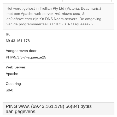
correctly.
Het wordt gehost in Trellian Pty Ltd (Victoria, Beaumaris,)
met een Apache web-server.
ns1.above.com
, &
Do you
OK
ns2.above.com
zijn z'n DNS Naam-servers. De omgeving
own this
website?
van de programmeertaal is PHP/5.3.3-7+squeeze25.
IP:
69.43.161.178
Aangedreven door:
PHP/5.3.3-7+squeeze25
Web Server:
Apache
Codering:
utf-8
PING www. (69.43.161.178) 56(84) bytes
aan gegevens.