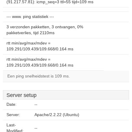
(91.217.57.81): icmp_seq=3 ttl=55 tijd=109 ms
--- www. ping statistiek ---
3 verzonden pakketten, 3 ontvangen, 0%
pakketverlies, tijd 2110ms
rtt min/avg/max/mdev =
109.291/109.439/109.668/0.164 ms
rtt min/avg/max/mdev =
109.291/109.439/109.668/0.164 ms
Een ping snelheidstest is 109 ms.
Server setup
Date:
--
Server:
Apache/2.2.22 (Ubuntu)
Last-
--
Modified: