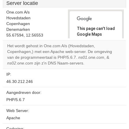
Server locatie
One.com A/s
Hovedstaden
Copenhagen
This page can't load
Denemarken
Google Maps
55.67594, 12.56553
correctly.
Het wordt gehost in One.com A/s (Hovedstaden,
Copenhagen,) met een Apache web-server. De omgeving
Do you
OK
van de programmeertaal is PHP/5.6.7.
ns01.one.com
own this
, &
website?
ns02.one.com
zijn z'n DNS Naam-servers.
IP:
46.30.212.246
Aangedreven door:
PHP/5.6.7
Web Server:
Apache
Codering: