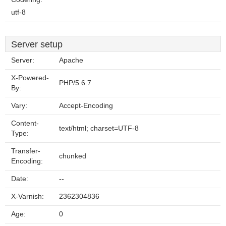
utf-8
Server setup
Server:
Apache
X-Powered-
PHP/5.6.7
By:
Vary:
Accept-Encoding
Content-
text/html; charset=UTF-8
Type:
Transfer-
chunked
Encoding:
Date:
--
X-Varnish:
2362304836
Age:
0